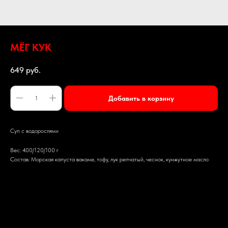
МЁГ КУК
649
руб.
Добавить в корзину
Суп с водорослями
Вес: 400/120/100 г
Состав: Морская капуста вакаме, тофу, лук репчатый, чеснок, кунжутное масло